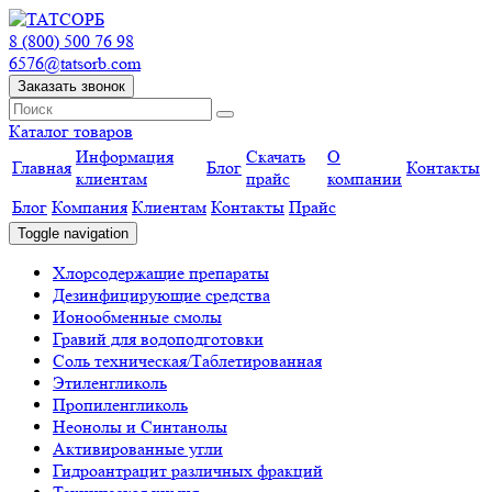
8 (800) 500 76 98
6576@tatsorb.com
Заказать звонок
Каталог товаров
Информация
Скачать
О
Главная
Блог
Контакты
клиентам
прайс
компании
Блог
Компания
Клиентам
Контакты
Прайс
Toggle navigation
Хлорсодержащие препараты
Дезинфицирующие средства
Ионообменные смолы
Гравий для водоподготовки
Соль техническая/Таблетированная
Этиленгликоль
Пропиленгликоль
Неонолы и Синтанолы
Активированные угли
Гидроантрацит различных фракций