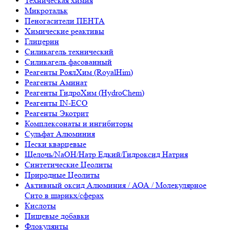
Техническая химия
Микротальк
Пеногасители ПЕНТА
Химические реактивы
Глицерин
Силикагель технический
Силикагель фасованный
Реагенты РоялХим (RoyalHim)
Реагенты Аминат
Реагенты ГидроХим (HydroChem)
Реагенты IN-ECO
Реагенты Экотрит
Комплексонаты и ингибиторы
Сульфат Алюминия
Пески кварцевые
Щелочь/NaOH/Натр Едкий/Гидроксид Натрия
Синтетические Цеолиты
Природные Цеолиты
Активный оксид Алюминия / АОА / Молекулярное
Сито в шарикх/сферах
Кислоты
Пищевые добавки
Флокулянты