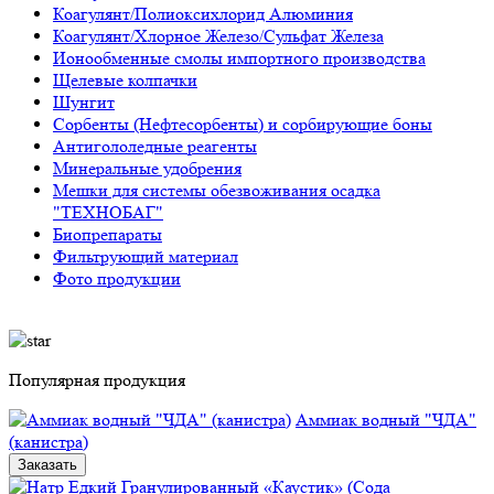
Коагулянт/Полиоксихлорид Алюминия
Коагулянт/Хлорное Железо/Сульфат Железа
Ионообменные смолы импортного производства
Щелевые колпачки
Шунгит
Сорбенты (Нефтесорбенты) и сорбирующие боны
Антигололедные реагенты
Минеральные удобрения
Мешки для системы обезвоживания осадка
"ТЕХНОБАГ"
Биопрепараты
Фильтрующий материал
Фото продукции
Популярная продукция
Аммиак водный "ЧДА"
(канистра)
Заказать