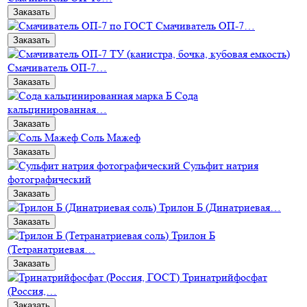
Заказать
Смачиватель ОП-7…
Заказать
Смачиватель ОП-7…
Заказать
Сода
кальцинированная…
Заказать
Соль Мажеф
Заказать
Сульфит натрия
фотографический
Заказать
Трилон Б (Динатриевая…
Заказать
Трилон Б
(Тетранатриевая…
Заказать
Тринатрийфосфат
(Россия,…
Заказать