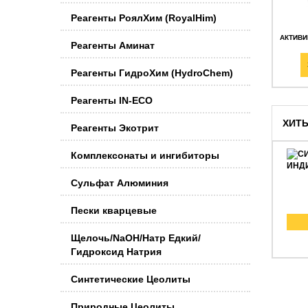
Реагенты РоялХим (RoyalHim)
АКТИВ
Реагенты Аминат
Реагенты ГидроХим (HydroChem)
Реагенты IN-ECO
ХИТ
Реагенты Экотрит
Комплексонаты и ингибиторы
Сульфат Алюминия
Пески кварцевые
Щелочь/NaOH/Натр Едкий/
Гидроксид Натрия
Синтетические Цеолиты
Природные Цеолиты