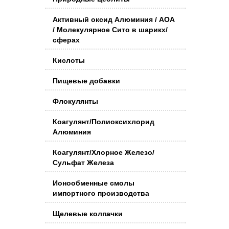
Активный оксид Алюминия / АОА
/ Молекулярное Сито в шарикх/
сферах
Кислоты
Пищевые добавки
Флокулянты
Коагулянт/Полиоксихлорид
Алюминия
Коагулянт/Хлорное Железо/
Сульфат Железа
Ионообменные смолы
импортного производства
Щелевые колпачки