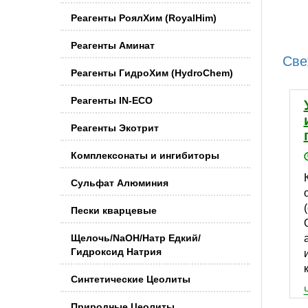
Реагенты РоялХим (RoyalHim)
Реагенты Аминат
Све
Реагенты ГидроХим (HydroChem)
Реагенты IN-ECO
Реагенты Экотрит
Комплексонаты и ингибиторы
Сульфат Алюминия
Пески кварцевые
Щелочь/NaOH/Натр Едкий/
Гидроксид Натрия
Синтетические Цеолиты
Природные Цеолиты