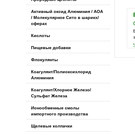
Активный оксид Алюминия / АОА
/ Молекулярное Сито в шарикх/
сферах
Кислоты
Пищевые добавки
Флокулянты
Коагулянт/Полиоксихлорид
Алюминия
Коагулянт/Хлорное Железо/
Сульфат Железа
Ионообменные смолы
импортного производства
Щелевые колпачки