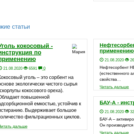
жие статьи
Нефтесорбен
Уголь кокосовый -
применению
инструкция по
применению
21.08.2020
2
Нефтесорбент НЕ
21.08.2020
6591
0
(естественного 
Кокосовый уголь – это сорбент на
свойства…
основе экологически чистого сырья
Читать дальше
(скорлупы кокосового ореха).
Обладает повышенной
БАУ-А - инс
адсорбционной емкостью, устойчив к
истиранию. Выдерживает большое
21.08.2020
3
количество фильтрационных циклов.
БАУ-А – активир
Он производится
Читать дальше
Читать дальше