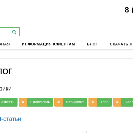
8 
ВНАЯ
ИНФОРМАЦИЯ КЛИЕНТАМ
БЛОГ
СКАЧАТЬ 
лог
рики
Известь
#
Силикагель
#
Флокулянт
#
Хлор
#
Цео
-статьи