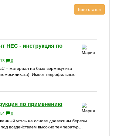
Еще статьи
т НЕС - инструкция по
673
0
С – материал на базе вермикулита
алюмосиликата). Имеет гидрофильные
трукция по применению
254
0
ованный уголь на основе древесины березы.
 под воздействием высоких температур…