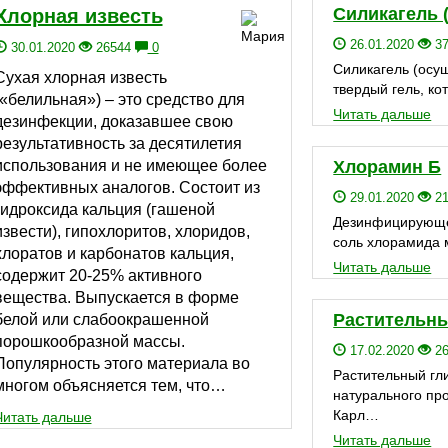
Силикагель 
Хлорная известь
26.01.2020
3
30.01.2020
26544
0
Силикагель (осу
Сухая хлорная известь
твердый гель, к
(«белильная») – это средство для
Читать дальше
дезинфекции, доказавшее свою
результативность за десятилетия
использования и не имеющее более
Хлорамин Б
эффективных аналогов. Состоит из
29.01.2020
2
гидроксида кальция (гашеной
Дезинфицирующее
извести), гипохлоритов, хлоридов,
соль хлорамида
хлоратов и карбонатов кальция,
Читать дальше
содержит 20-25% активного
вещества. Выпускается в форме
Растительны
белой или слабоокрашенной
порошкообразной массы.
17.02.2020
2
Популярность этого материала во
Растительный гл
многом объясняется тем, что…
натурального пр
Карл…
Читать дальше
Читать дальше