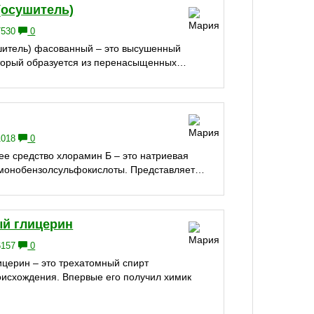
(осушитель)
7530
0
шитель) фасованный – это высушенный
оторый образуется из перенасыщенных…
1018
0
 средство хлорамин Б – это натриевая
 монобензолсульфокислоты. Представляет…
й глицерин
6157
0
ицерин – это трехатомный спирт
оисхождения. Впервые его получил химик