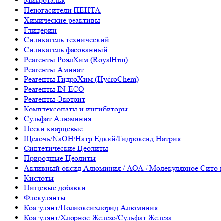
Микротальк
Пеногасители ПЕНТА
Химические реактивы
Глицерин
Силикагель технический
Силикагель фасованный
Реагенты РоялХим (RoyalHim)
Реагенты Аминат
Реагенты ГидроХим (HydroChem)
Реагенты IN-ECO
Реагенты Экотрит
Комплексонаты и ингибиторы
Сульфат Алюминия
Пески кварцевые
Щелочь/NaOH/Натр Едкий/Гидроксид Натрия
Синтетические Цеолиты
Природные Цеолиты
Активный оксид Алюминия / АОА / Молекулярное Сито 
Кислоты
Пищевые добавки
Флокулянты
Коагулянт/Полиоксихлорид Алюминия
Коагулянт/Хлорное Железо/Сульфат Железа