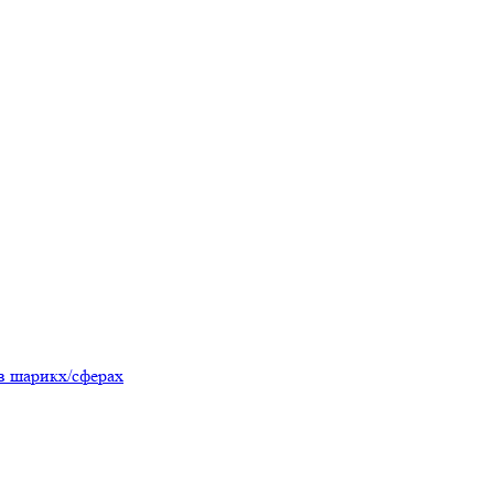
в шарикх/сферах