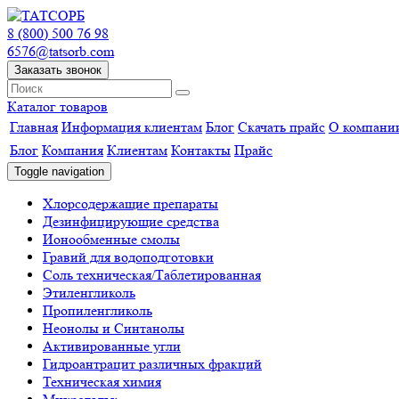
8 (800) 500 76 98
6576@tatsorb.com
Заказать звонок
Каталог товаров
Главная
Информация клиентам
Блог
Скачать прайс
О компани
Блог
Компания
Клиентам
Контакты
Прайс
Toggle navigation
Хлорсодержащие препараты
Дезинфицирующие средства
Ионообменные смолы
Гравий для водоподготовки
Соль техническая/Таблетированная
Этиленгликоль
Пропиленгликоль
Неонолы и Синтанолы
Активированные угли
Гидроантрацит различных фракций
Техническая химия