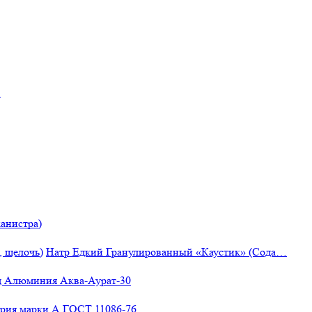
"
анистра)
Натр Едкий Гранулированный «Каустик» (Сода…
 Алюминия Аква-Аурат-30
рия марки А ГОСТ 11086-76