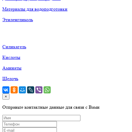
Материалы для водоподготовки
Этиленгликоль
Силикагель
Кислоты
Аминаты
Щелочь
×
Отправьте контактные данные для связи с Вами