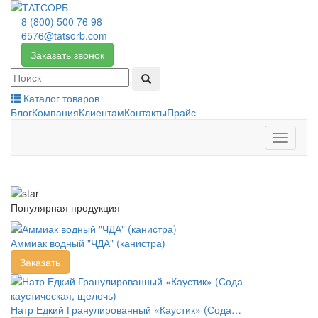
8 (800) 500 76 98
6576@tatsorb.com
Заказать звонок
Каталог товаров
Блог
Компания
Клиентам
Контакты
Прайс
Toggle
navigati
Популярная продукция
Аммиак водный "ЧДА" (канистра)
Заказать
Натр Едкий Гранулированный «Каустик» (Сода…