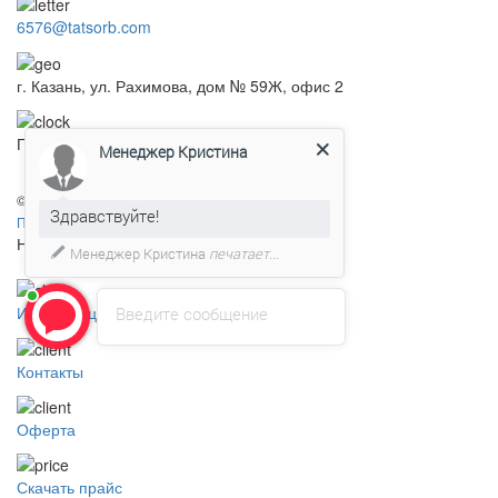
6576@tatsorb.com
г. Казань, ул. Рахимова, дом № 59Ж, офис 2
График работы: пн-пт с 8:30 до 17:30
Менеджер Кристина
© 2012-2026. ООО "НПО ПЗС "ТАТСОРБ".
Здравствуйте!
Политика конфиденциальности
Навигация
Менеджер Кристина
печатает...
Информация для клиентов
Введите сообщение
Контакты
Оферта
Скачать прайс