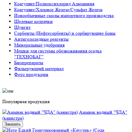
Коагулянт/Полиоксихлорид Алюминия
Коагулянт/Хлорное Железо/Сульфат Железа
Ионообменные смолы импортного производства
Щелевые колпачки
Шунгит
Сорбенты (Нефтесорбенты) и сорбирующие боны
Антигололедные реагенты
Минеральные удобрения
Мешки для системы обезвоживания осадка
"ТЕХНОБАГ"
Биопрепараты
Фильтрующий материал
Фото продукции
Популярная продукция
Аммиак водный "ЧДА"
(канистра)
Заказать