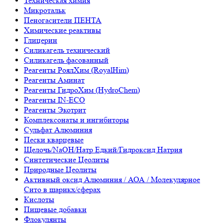
Техническая химия
Микротальк
Пеногасители ПЕНТА
Химические реактивы
Глицерин
Силикагель технический
Силикагель фасованный
Реагенты РоялХим (RoyalHim)
Реагенты Аминат
Реагенты ГидроХим (HydroChem)
Реагенты IN-ECO
Реагенты Экотрит
Комплексонаты и ингибиторы
Сульфат Алюминия
Пески кварцевые
Щелочь/NaOH/Натр Едкий/Гидроксид Натрия
Синтетические Цеолиты
Природные Цеолиты
Активный оксид Алюминия / АОА / Молекулярное
Сито в шарикх/сферах
Кислоты
Пищевые добавки
Флокулянты