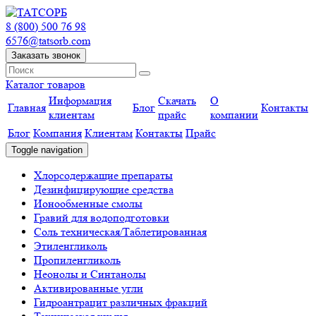
8 (800) 500 76 98
6576@tatsorb.com
Заказать звонок
Каталог товаров
Информация
Скачать
О
Главная
Блог
Контакты
клиентам
прайс
компании
Блог
Компания
Клиентам
Контакты
Прайс
Toggle navigation
Хлорсодержащие препараты
Дезинфицирующие средства
Ионообменные смолы
Гравий для водоподготовки
Соль техническая/Таблетированная
Этиленгликоль
Пропиленгликоль
Неонолы и Синтанолы
Активированные угли
Гидроантрацит различных фракций