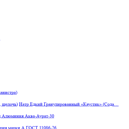
"
анистра)
Натр Едкий Гранулированный «Каустик» (Сода…
 Алюминия Аква-Аурат-30
рия марки А ГОСТ 11086-76