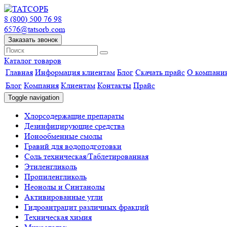
8 (800) 500 76 98
6576@tatsorb.com
Заказать звонок
Каталог товаров
Главная
Информация клиентам
Блог
Скачать прайс
О компани
Блог
Компания
Клиентам
Контакты
Прайс
Toggle navigation
Хлорсодержащие препараты
Дезинфицирующие средства
Ионообменные смолы
Гравий для водоподготовки
Соль техническая/Таблетированная
Этиленгликоль
Пропиленгликоль
Неонолы и Синтанолы
Активированные угли
Гидроантрацит различных фракций
Техническая химия