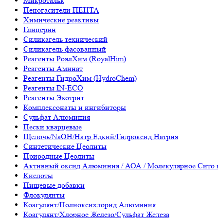
Микротальк
Пеногасители ПЕНТА
Химические реактивы
Глицерин
Силикагель технический
Силикагель фасованный
Реагенты РоялХим (RoyalHim)
Реагенты Аминат
Реагенты ГидроХим (HydroChem)
Реагенты IN-ECO
Реагенты Экотрит
Комплексонаты и ингибиторы
Сульфат Алюминия
Пески кварцевые
Щелочь/NaOH/Натр Едкий/Гидроксид Натрия
Синтетические Цеолиты
Природные Цеолиты
Активный оксид Алюминия / АОА / Молекулярное Сито 
Кислоты
Пищевые добавки
Флокулянты
Коагулянт/Полиоксихлорид Алюминия
Коагулянт/Хлорное Железо/Сульфат Железа