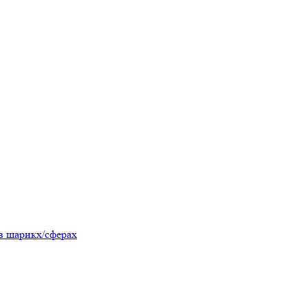
в шарикх/сферах