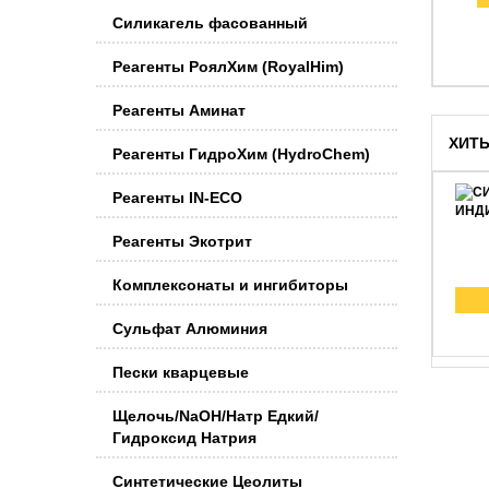
Силикагель фасованный
Реагенты РоялХим (RoyalHim)
Реагенты Аминат
ХИТ
Реагенты ГидроХим (HydroChem)
Реагенты IN-ECO
Реагенты Экотрит
Комплексонаты и ингибиторы
Сульфат Алюминия
Пески кварцевые
Щелочь/NaOH/Натр Едкий/
Гидроксид Натрия
Синтетические Цеолиты