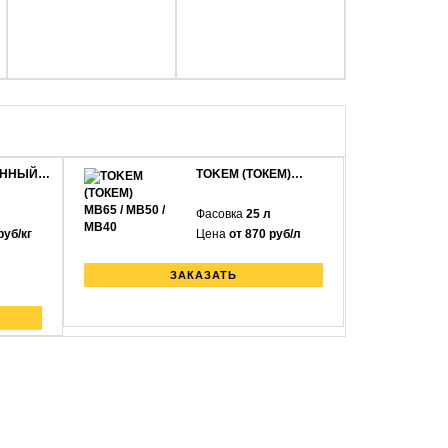
АННЫЙ…
TOKEM (ТОКЕМ)…
Фасовка
25 л
руб/кг
Цена
от 870 руб/л
ЗАКАЗАТЬ