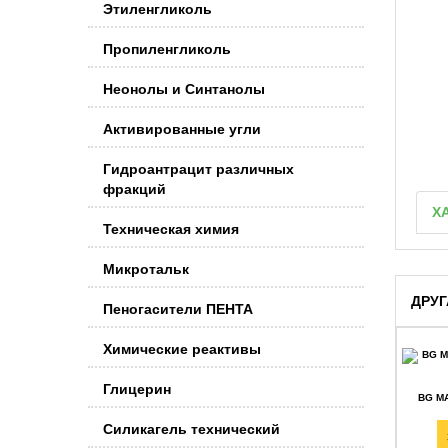
Этиленгликоль
Пропиленгликоль
Неонолы и Синтанолы
Активированные угли
Гидроантрацит различных
фракций
Х
Техническая химия
Микротальк
ДРУГ
Пеногасители ПЕНТА
Химические реактивы
Глицерин
BG MA
Силикагель технический