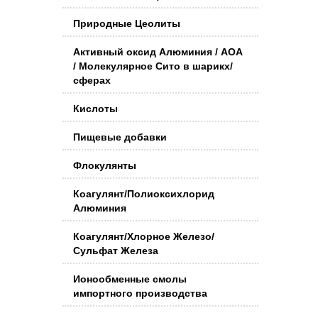
Природные Цеолиты
Активный оксид Алюминия / АОА
/ Молекулярное Сито в шарикх/
сферах
Кислоты
Пищевые добавки
Флокулянты
Коагулянт/Полиоксихлорид
Алюминия
Коагулянт/Хлорное Железо/
Сульфат Железа
Ионообменные смолы
импортного производства