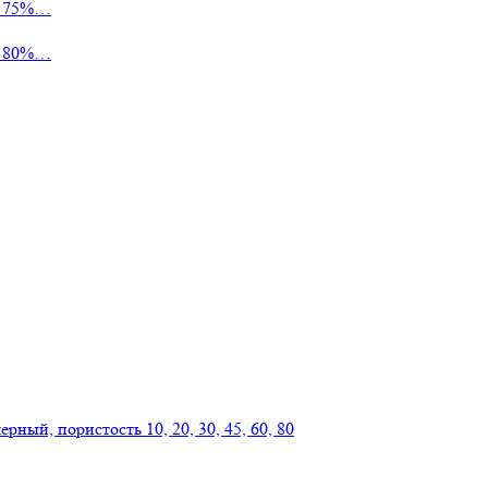
ь 75%…
ь 80%…