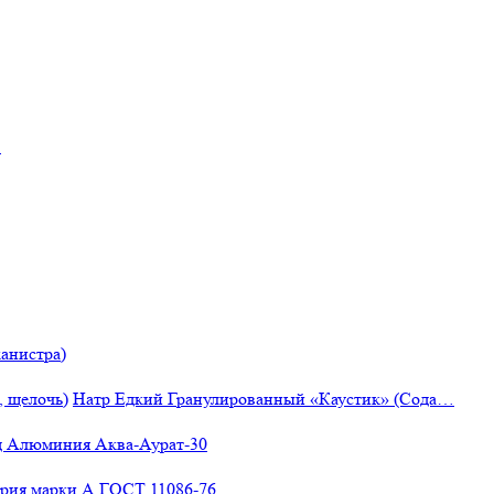
"
анистра)
Натр Едкий Гранулированный «Каустик» (Сода…
 Алюминия Аква-Аурат-30
рия марки А ГОСТ 11086-76