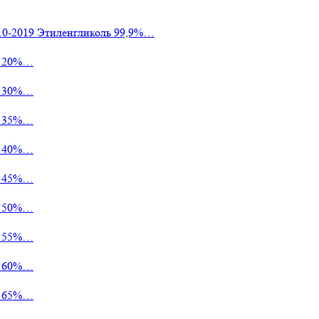
Этиленгликоль 99,9%…
ь 20%…
ь 30%…
ь 35%…
ь 40%…
ь 45%…
ь 50%…
ь 55%…
ь 60%…
ь 65%…