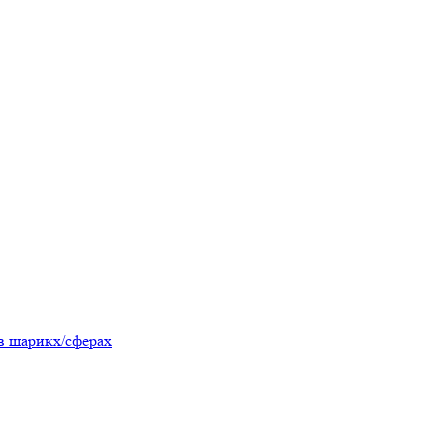
в шарикх/сферах