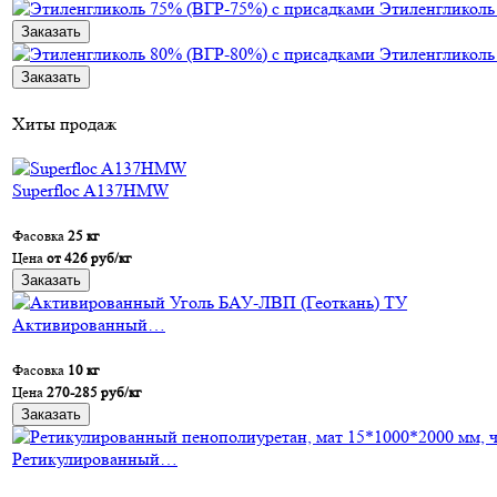
Этиленгликол
Заказать
Этиленгликол
Заказать
Хиты продаж
Superfloc A137HMW
Фасовка
25 кг
Цена
от 426 руб/кг
Заказать
Активированный…
Фасовка
10 кг
Цена
270-285 руб/кг
Заказать
Ретикулированный…