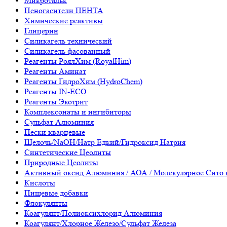
Микротальк
Пеногасители ПЕНТА
Химические реактивы
Глицерин
Силикагель технический
Силикагель фасованный
Реагенты РоялХим (RoyalHim)
Реагенты Аминат
Реагенты ГидроХим (HydroChem)
Реагенты IN-ECO
Реагенты Экотрит
Комплексонаты и ингибиторы
Сульфат Алюминия
Пески кварцевые
Щелочь/NaOH/Натр Едкий/Гидроксид Натрия
Синтетические Цеолиты
Природные Цеолиты
Активный оксид Алюминия / АОА / Молекулярное Сито 
Кислоты
Пищевые добавки
Флокулянты
Коагулянт/Полиоксихлорид Алюминия
Коагулянт/Хлорное Железо/Сульфат Железа