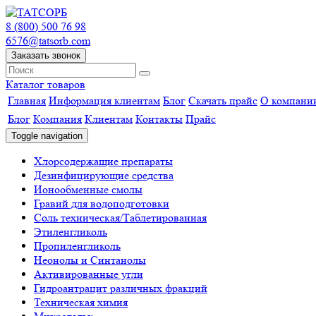
8 (800) 500 76 98
6576@tatsorb.com
Заказать звонок
Каталог товаров
Главная
Информация клиентам
Блог
Скачать прайс
О компани
Блог
Компания
Клиентам
Контакты
Прайс
Toggle navigation
Хлорсодержащие препараты
Дезинфицирующие средства
Ионообменные смолы
Гравий для водоподготовки
Соль техническая/Таблетированная
Этиленгликоль
Пропиленгликоль
Неонолы и Синтанолы
Активированные угли
Гидроантрацит различных фракций
Техническая химия