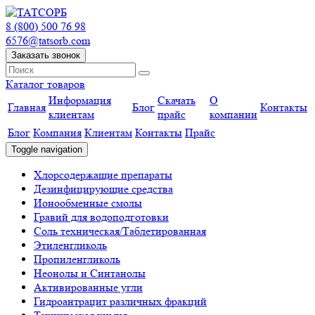
8 (800) 500 76 98
6576@tatsorb.com
Заказать звонок
Каталог товаров
Информация
Скачать
О
Главная
Блог
Контакты
клиентам
прайс
компании
Блог
Компания
Клиентам
Контакты
Прайс
Toggle navigation
Хлорсодержащие препараты
Дезинфицирующие средства
Ионообменные смолы
Гравий для водоподготовки
Соль техническая/Таблетированная
Этиленгликоль
Пропиленгликоль
Неонолы и Синтанолы
Активированные угли
Гидроантрацит различных фракций