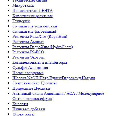
Техническая химия
Микротальк
Пеногасители ПЕНТА
Химические реактивы
Глицерин
Силикагель технический
Силикагель фасованный
Реагенты РоялХим (RoyalHim)
Реагенты Аминат
Реагенты ГидроХим (HydroChem)
Реагенты IN-ECO
Реагенты Экотрит
Комплексонаты и ингибиторы
Сульфат Алюминия
Пески кварцевые
Щелочь/NaOH/Натр Едкий/Гидроксид Натрия
Синтетические Цеолиты
Природные Цеолиты
Активный оксид Алюминия / АОА / Молекулярное
Сито в шарикх/сферах
Кислоты
Пищевые добавки
Флокулянты