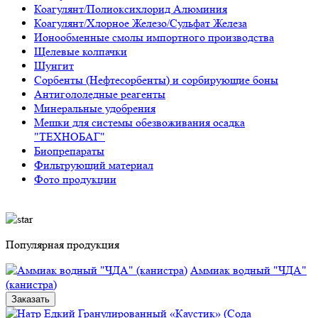
Коагулянт/Полиоксихлорид Алюминия
Коагулянт/Хлорное Железо/Сульфат Железа
Ионообменные смолы импортного производства
Щелевые колпачки
Шунгит
Сорбенты (Нефтесорбенты) и сорбирующие боны
Антигололедные реагенты
Минеральные удобрения
Мешки для системы обезвоживания осадка
"ТЕХНОБАГ"
Биопрепараты
Фильтрующий материал
Фото продукции
Популярная продукция
Аммиак водный "ЧДА"
(канистра)
Заказать