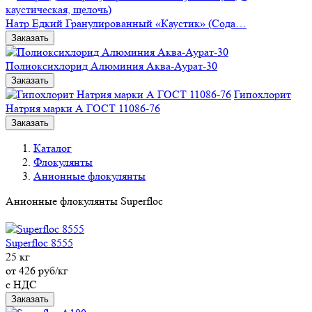
Натр Едкий Гранулированный «Каустик» (Сода…
Заказать
Полиоксихлорид Алюминия Аква-Аурат-30
Заказать
Гипохлорит
Натрия марки А ГОСТ 11086-76
Заказать
Каталог
Флокулянты
Анионные флокулянты
Анионные флокулянты Superfloc
Superfloc 8555
25 кг
от 426 руб/кг
с НДС
Заказать