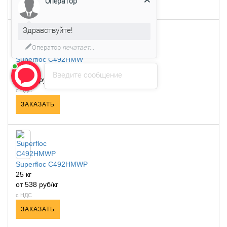
Оператор
Здравствуйте!
Оператор
печатает...
Superfloc C492HMW
25 кг
Введите сообщение
от 538 руб/кг
с НДС
ЗАКАЗАТЬ
Superfloc C492HMWP
25 кг
от 538 руб/кг
с НДС
ЗАКАЗАТЬ