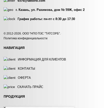
6576@tatsorb.com
г. Казань, ул. Рахимова, дом № 59Ж, офис 2
График работы: пн-пт с 8:30 до 17:30
FLOPAM FO 4140 PWG
FLOPAM FO 4190 SH
© 2012-2026. ООО "НПО ПЗС "ТАТСОРБ".
Политика конфиденциальности
ЗАКАЗАТЬ
ЗАКАЗАТЬ
НАВИГАЦИЯ
ИНФОРМАЦИЯ ДЛЯ КЛИЕНТОВ
КОНТАКТЫ
ОФЕРТА
FLOPAM FO 4190 PWG
FLOPAM FO 4240 SH
СКАЧАТЬ ПРАЙС
ЗАКАЗАТЬ
ЗАКАЗАТЬ
ПРОДУКЦИЯ