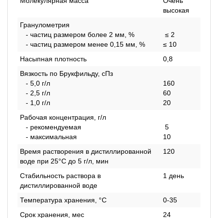
Молекулярная масса
Очень
высокая
Гранулометрия
- частиц размером более 2 мм, %
≤ 2
- частиц размером менее 0,15 мм, %
≤ 10
Насыпная плотность
0,8
Вязкость по Брукфильду, сПз
- 5,0 г/л
160
- 2,5 г/л
60
- 1,0 г/л
20
Рабочая концентрация, г/л
- рекомендуемая
5
- максимальная
10
Время растворения в дистиллированной
120
воде при 25°С до 5 г/л, мин
Стабильность раствора в
1 день
дистиллированной воде
Температура хранения, °С
0-35
Срок хранения, мес
24