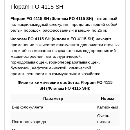
Flopam FO 4115 SH
Flopam FO 4115 SH (Флопам FO 4115 SH)
- катионный
полиакриламидный флокулянт, представляющий собой
белый порошок, расфасованный в мешки по 25 кг.
Флопам FO 4115 SH
(Флопам FO 4115 SH)
находит
применение в качестве флокулянта для очистки сточных
вод и обезвоживания осадка сточных вод предприятий
машиностроения, металлургической,
горнодобывающей, горноперерабатывающей,
бумажной, нефтехимической, химической
промышленности и в коммунальном хозяйстве.
Физико-химические свойства Flopam FO 4115
SH
(Флопам FO 4115 SH)
:
Параметр
Норма
Вид флокулянта
Катионный
Очень
Плотность заряда
низкая