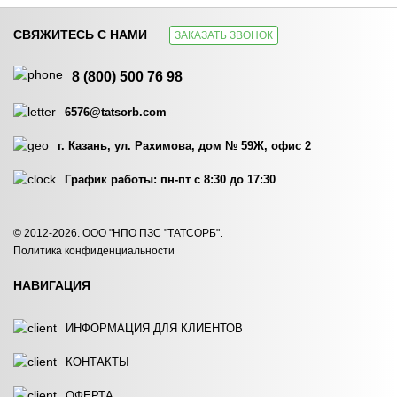
СВЯЖИТЕСЬ С НАМИ
ЗАКАЗАТЬ ЗВОНОК
БОРНАЯ КИСЛОТА
ЛИМОННАЯ КИСЛОТА
8 (800) 500 76 98
ЗАКАЗАТЬ
ЗАКАЗАТЬ
6576@tatsorb.com
г. Казань, ул. Рахимова, дом № 59Ж, офис 2
График работы: пн-пт с 8:30 до 17:30
МУРАВЬИНАЯ КИСЛОТА…
© 2012-2026. ООО "НПО ПЗС "ТАТСОРБ".
НИТРИЛОТРИМЕТИЛФОСФОНОВАЯ…
Политика конфиденциальности
ЗАКАЗАТЬ
ЗАКАЗАТЬ
НАВИГАЦИЯ
ИНФОРМАЦИЯ ДЛЯ КЛИЕНТОВ
КОНТАКТЫ
ОФЕРТА
ОЛЕИНОВАЯ КИСЛОТА