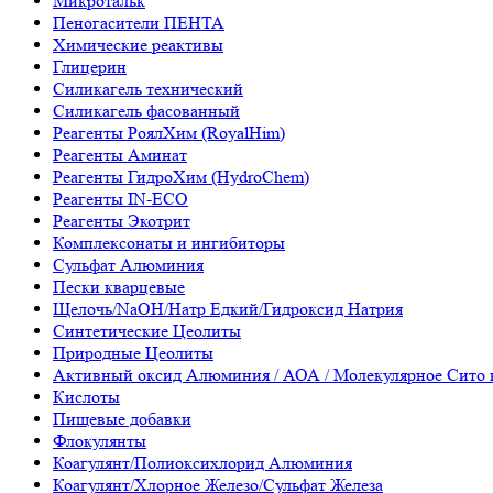
Микротальк
Пеногасители ПЕНТА
Химические реактивы
Глицерин
Силикагель технический
Силикагель фасованный
Реагенты РоялХим (RoyalHim)
Реагенты Аминат
Реагенты ГидроХим (HydroChem)
Реагенты IN-ECO
Реагенты Экотрит
Комплексонаты и ингибиторы
Сульфат Алюминия
Пески кварцевые
Щелочь/NaOH/Натр Едкий/Гидроксид Натрия
Синтетические Цеолиты
Природные Цеолиты
Активный оксид Алюминия / АОА / Молекулярное Сито 
Кислоты
Пищевые добавки
Флокулянты
Коагулянт/Полиоксихлорид Алюминия
Коагулянт/Хлорное Железо/Сульфат Железа