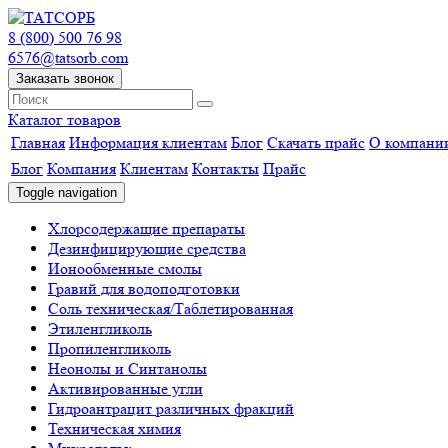
8 (800) 500 76 98
6576@tatsorb.com
Заказать звонок
Каталог товаров
Главная
Информация клиентам
Блог
Скачать прайс
О компани
Блог
Компания
Клиентам
Контакты
Прайс
Toggle navigation
Хлорсодержащие препараты
Дезинфицирующие средства
Ионообменные смолы
Гравий для водоподготовки
Соль техническая/Таблетированная
Этиленгликоль
Пропиленгликоль
Неонолы и Синтанолы
Активированные угли
Гидроантрацит различных фракций
Техническая химия