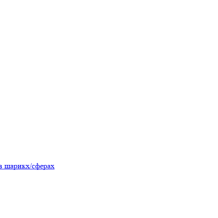
в шарикх/сферах