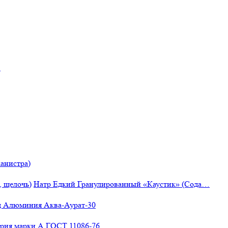
"
анистра)
Натр Едкий Гранулированный «Каустик» (Сода…
 Алюминия Аква-Аурат-30
рия марки А ГОСТ 11086-76