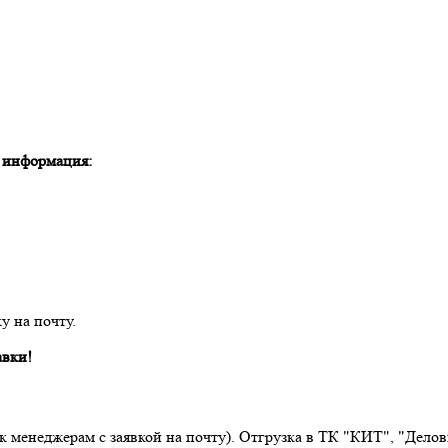
я информация:
у на почту.
авки!
 к менеджерам с заявкой на почту). Отгрузка в ТК "КИТ", "Дел