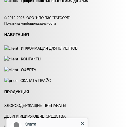
График работы: пн-пт с 8:30 до 17:30
ЭКОТРИТ В-01 (КАНИСТРА)
ЭКОТРИТ В-06 (КАНИСТРА)
© 2012-2026. ООО "НПО ПЗС "ТАТСОРБ".
Политика конфиденциальности
ЗАКАЗАТЬ
ЗАКАЗАТЬ
НАВИГАЦИЯ
ИНФОРМАЦИЯ ДЛЯ КЛИЕНТОВ
КОНТАКТЫ
ОФЕРТА
ЭКОТРИТ В-11 (БОЧКА)
ЭКОТРИТ В-12 (БОЧКА)
СКАЧАТЬ ПРАЙС
ЗАКАЗАТЬ
ЗАКАЗАТЬ
ПРОДУКЦИЯ
ХЛОРСОДЕРЖАЩИЕ ПРЕПАРАТЫ
ДЕЗИНФИЦИРУЮЩИЕ СРЕДСТВА
Злата
ЭКОТРИТ В-16 (КАНИСТРА)
ЭКОТРИТ В-19 (КАНИСТРА)