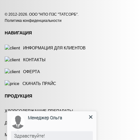
HYDROCHEM 120
HYDROCHEM 121
© 2012-2026. ООО "НПО ПЗС "ТАТСОРБ".
Политика конфиденциальности
ЗАКАЗАТЬ
ЗАКАЗАТЬ
НАВИГАЦИЯ
ИНФОРМАЦИЯ ДЛЯ КЛИЕНТОВ
КОНТАКТЫ
ОФЕРТА
HYDROCHEM 140
HYDROCHEM 150Б
СКАЧАТЬ ПРАЙС
ЗАКАЗАТЬ
ЗАКАЗАТЬ
ПРОДУКЦИЯ
ХЛОРСОДЕРЖАЩИЕ ПРЕПАРАТЫ
Менеджер Ольга
ДЕЗИНФИЦИРУЮЩИЕ СРЕДСТВА
HYDROCHEM 160
HYDROCHEM 160/1
МАТЕРИАЛЫ ДЛЯ ВОДОПОДГОТОВКИ
Здравствуйте!