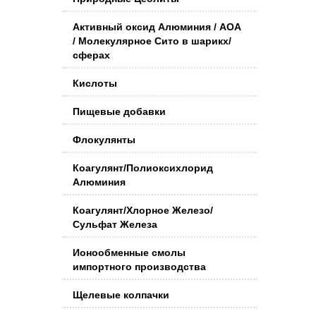
Активный оксид Алюминия / АОА
/ Молекулярное Сито в шарикх/
сферах
Кислоты
Пищевые добавки
Флокулянты
Коагулянт/Полиоксихлорид
Алюминия
Коагулянт/Хлорное Железо/
Сульфат Железа
Ионообменные смолы
импортного производства
Щелевые колпачки