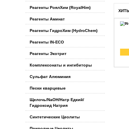
Реагенты РоялХим (RoyalHim)
ХИТ
Реагенты Аминат
Реагенты ГидроХим (HydroChem)
Реагенты IN-ECO
Реагенты Экотрит
Комплексонаты и ингибиторы
Сульфат Алюминия
Пески кварцевые
Щелочь/NaOH/Натр Едкий/
Гидроксид Натрия
Синтетические Цеолиты
Природные Цеолиты