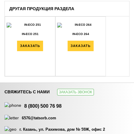
ДРУГАЯ ПРОДУКЦИЯ РАЗДЕЛА
IN-ECO 251
IN-ECO 264
ЗАКАЗАТЬ
ЗАКАЗАТЬ
СВЯЖИТЕСЬ С НАМИ
ЗАКАЗАТЬ ЗВОНОК
IN-ECO 262 SW
IN-ECO PLUS 510
8 (800) 500 76 98
ЗАКАЗАТЬ
ЗАКАЗАТЬ
6576@tatsorb.com
г. Казань, ул. Рахимова, дом № 59Ж, офис 2