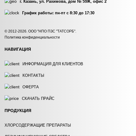
г. Казань, ул. Рахимова, дом № 59Ж, офис 2
График работы: пн-пт с 8:30 до 17:30
IN-ECO 111
IN-ECO 120
© 2012-2026. ООО "НПО ПЗС "ТАТСОРБ".
Политика конфиденциальности
ЗАКАЗАТЬ
ЗАКАЗАТЬ
НАВИГАЦИЯ
ИНФОРМАЦИЯ ДЛЯ КЛИЕНТОВ
КОНТАКТЫ
ОФЕРТА
IN-ECO 130
IN-ECO 131
СКАЧАТЬ ПРАЙС
ЗАКАЗАТЬ
ЗАКАЗАТЬ
ПРОДУКЦИЯ
ХЛОРСОДЕРЖАЩИЕ ПРЕПАРАТЫ