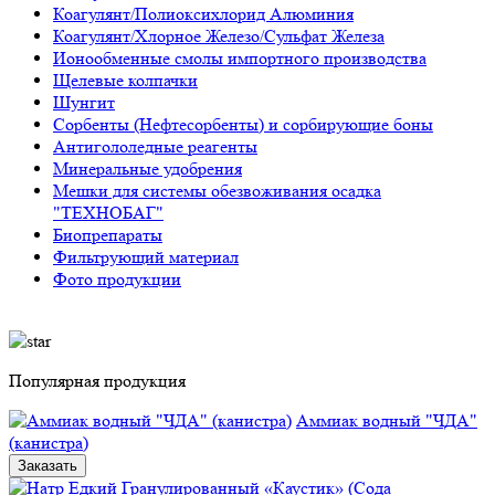
Коагулянт/Полиоксихлорид Алюминия
Коагулянт/Хлорное Железо/Сульфат Железа
Ионообменные смолы импортного производства
Щелевые колпачки
Шунгит
Сорбенты (Нефтесорбенты) и сорбирующие боны
Антигололедные реагенты
Минеральные удобрения
Мешки для системы обезвоживания осадка
"ТЕХНОБАГ"
Биопрепараты
Фильтрующий материал
Фото продукции
Популярная продукция
Аммиак водный "ЧДА"
(канистра)
Заказать