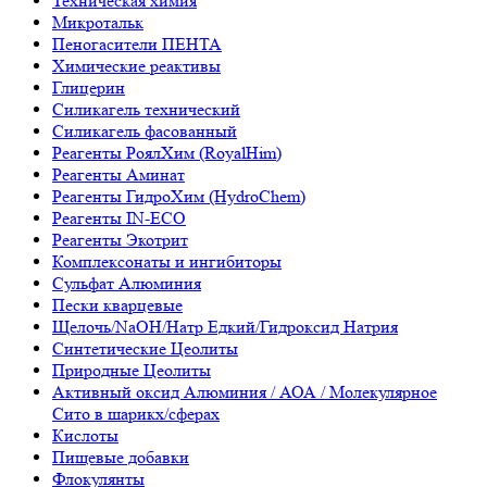
Техническая химия
Микротальк
Пеногасители ПЕНТА
Химические реактивы
Глицерин
Силикагель технический
Силикагель фасованный
Реагенты РоялХим (RoyalHim)
Реагенты Аминат
Реагенты ГидроХим (HydroChem)
Реагенты IN-ECO
Реагенты Экотрит
Комплексонаты и ингибиторы
Сульфат Алюминия
Пески кварцевые
Щелочь/NaOH/Натр Едкий/Гидроксид Натрия
Синтетические Цеолиты
Природные Цеолиты
Активный оксид Алюминия / АОА / Молекулярное
Сито в шарикх/сферах
Кислоты
Пищевые добавки
Флокулянты