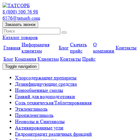
8 (800) 500 76 98
6576@tatsorb.com
Заказать звонок
Каталог товаров
Информация
Скачать
О
Главная
Блог
Контакты
клиентам
прайс
компании
Блог
Компания
Клиентам
Контакты
Прайс
Toggle navigation
Хлорсодержащие препараты
Дезинфицирующие средства
Ионообменные смолы
Гравий для водоподготовки
Соль техническая/Таблетированная
Этиленгликоль
Пропиленгликоль
Неонолы и Синтанолы
Активированные угли
Гидроантрацит различных фракций