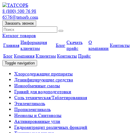
8 (800) 500 76 98
6576@tatsorb.com
Заказать звонок
Каталог товаров
Информация
Скачать
О
Главная
Блог
Контакты
клиентам
прайс
компании
Блог
Компания
Клиентам
Контакты
Прайс
Toggle navigation
Хлорсодержащие препараты
Дезинфицирующие средства
Ионообменные смолы
Гравий для водоподготовки
Соль техническая/Таблетированная
Этиленгликоль
Пропиленгликоль
Неонолы и Синтанолы
Активированные угли
Гидроантрацит различных фракций