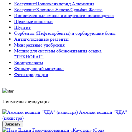
Коагулянт/Полиоксихлорид Алюминия
Коагулянт/Хлорное Железо/Сульфат Железа
Ионообменные смолы импортного производства
Щелевые колпачки
Шунгит
Сорбенты (Нефтесорбенты) и сорбирующие боны
Антигололедные реагенты
Минеральные удобрения
Мешки для системы обезвоживания осадка
"ТЕХНОБАГ"
Биопрепараты
Фильтрующий материал
Фото продукции
Популярная продукция
Аммиак водный "ЧДА"
(канистра)
Заказать