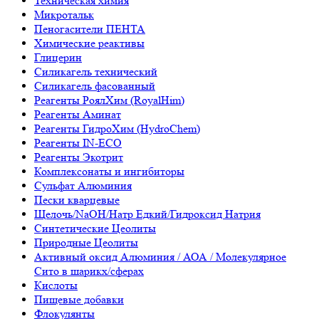
Техническая химия
Микротальк
Пеногасители ПЕНТА
Химические реактивы
Глицерин
Силикагель технический
Силикагель фасованный
Реагенты РоялХим (RoyalHim)
Реагенты Аминат
Реагенты ГидроХим (HydroChem)
Реагенты IN-ECO
Реагенты Экотрит
Комплексонаты и ингибиторы
Сульфат Алюминия
Пески кварцевые
Щелочь/NaOH/Натр Едкий/Гидроксид Натрия
Синтетические Цеолиты
Природные Цеолиты
Активный оксид Алюминия / АОА / Молекулярное
Сито в шарикх/сферах
Кислоты
Пищевые добавки
Флокулянты