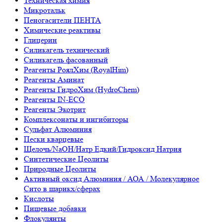
Техническая химия
Микротальк
Пеногасители ПЕНТА
Химические реактивы
Глицерин
Силикагель технический
Силикагель фасованный
Реагенты РоялХим (RoyalHim)
Реагенты Аминат
Реагенты ГидроХим (HydroChem)
Реагенты IN-ECO
Реагенты Экотрит
Комплексонаты и ингибиторы
Сульфат Алюминия
Пески кварцевые
Щелочь/NaOH/Натр Едкий/Гидроксид Натрия
Синтетические Цеолиты
Природные Цеолиты
Активный оксид Алюминия / АОА / Молекулярное
Сито в шарикх/сферах
Кислоты
Пищевые добавки
Флокулянты