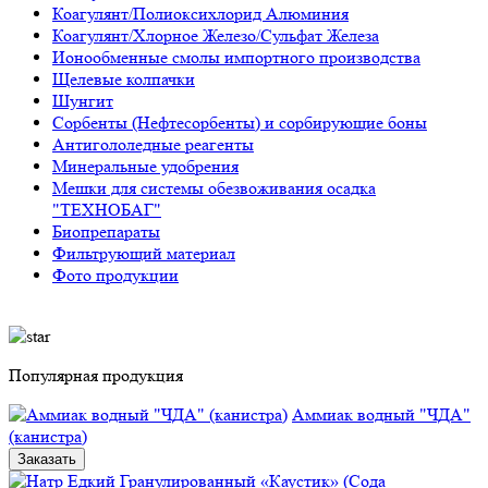
Коагулянт/Полиоксихлорид Алюминия
Коагулянт/Хлорное Железо/Сульфат Железа
Ионообменные смолы импортного производства
Щелевые колпачки
Шунгит
Сорбенты (Нефтесорбенты) и сорбирующие боны
Антигололедные реагенты
Минеральные удобрения
Мешки для системы обезвоживания осадка
"ТЕХНОБАГ"
Биопрепараты
Фильтрующий материал
Фото продукции
Популярная продукция
Аммиак водный "ЧДА"
(канистра)
Заказать