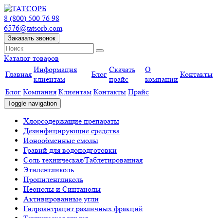
8 (800) 500 76 98
6576@tatsorb.com
Заказать звонок
Каталог товаров
Информация
Скачать
О
Главная
Блог
Контакты
клиентам
прайс
компании
Блог
Компания
Клиентам
Контакты
Прайс
Toggle navigation
Хлорсодержащие препараты
Дезинфицирующие средства
Ионообменные смолы
Гравий для водоподготовки
Соль техническая/Таблетированная
Этиленгликоль
Пропиленгликоль
Неонолы и Синтанолы
Активированные угли
Гидроантрацит различных фракций