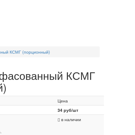
нный КСМГ (порционный)
 фасованный КСМГ
й)
Цена
34
руб/шт
в наличии
.