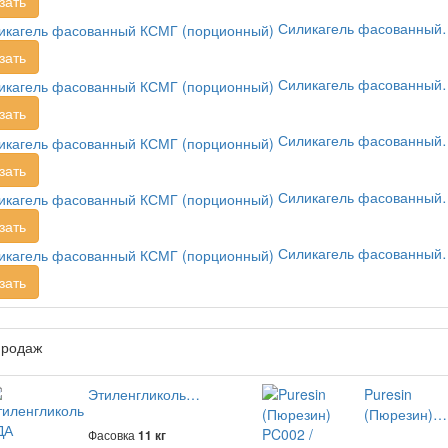
зать
Силикагель фасованный
зать
Силикагель фасованный
зать
Силикагель фасованный
зать
Силикагель фасованный
зать
Силикагель фасованный
зать
продаж
Этиленгликоль…
Puresin
(Пюрезин)…
Фасовка
11 кг