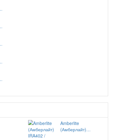
…
…
…
…
…
Amberlite
(Амберлайт)…