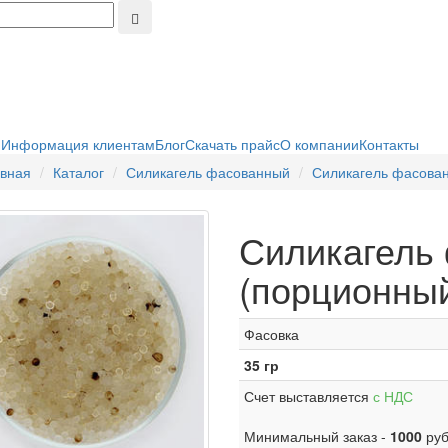
я
Информация клиентам
Блог
Скачать прайс
О компании
Контакты
вная
Каталог
Силикагель фасованный
Силикагель фасова
Силикагель
(порционны
Фасовка
35 гр
Счет выставляется
с НДС
Минимальный заказ -
1000
руб