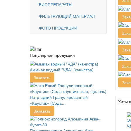
Зака
БИОПРЕПАРАТЫ
ФИЛЬТРУЮЩИЙ МАТЕРИАЛ
Зака
ФОТО ПРОДУКЦИИ
Зака
Зака
Популярная продукция
Зака
Аммиак водный "ЧДА" (канистра)
Заказать
Зака
Натр Едкий Гранулированный
Хиты 
«Каустик» (Сода…
Заказать
Полиоксихлорид Алюминия Аква-