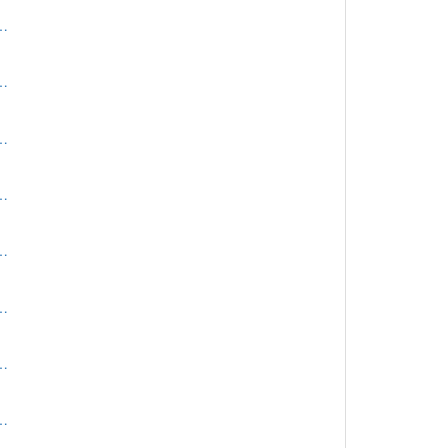
…
…
…
…
…
…
…
…