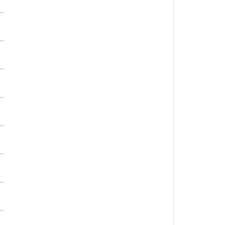
…
…
…
…
…
…
…
…