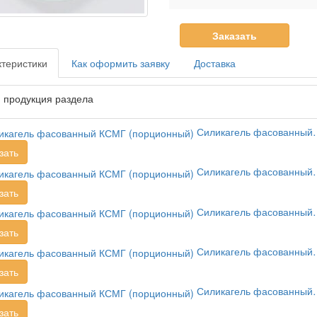
Заказать
теристики
Как оформить заявку
Доставка
 продукция раздела
Силикагель фасованный
зать
Силикагель фасованный
зать
Силикагель фасованный
зать
Силикагель фасованный
зать
Силикагель фасованный
зать