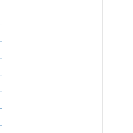
…
…
…
…
…
…
…
…