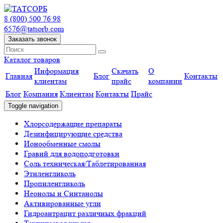
8 (800) 500 76 98
6576@tatsorb.com
Заказать звонок
Каталог товаров
Информация
Скачать
О
Главная
Блог
Контакты
клиентам
прайс
компании
Блог
Компания
Клиентам
Контакты
Прайс
Toggle navigation
Хлорсодержащие препараты
Дезинфицирующие средства
Ионообменные смолы
Гравий для водоподготовки
Соль техническая/Таблетированная
Этиленгликоль
Пропиленгликоль
Неонолы и Синтанолы
Активированные угли
Гидроантрацит различных фракций