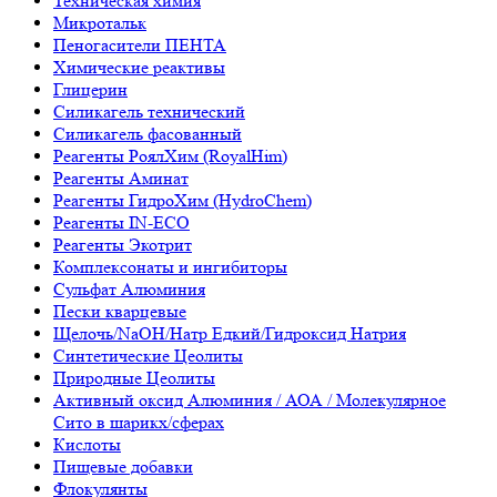
Техническая химия
Микротальк
Пеногасители ПЕНТА
Химические реактивы
Глицерин
Силикагель технический
Силикагель фасованный
Реагенты РоялХим (RoyalHim)
Реагенты Аминат
Реагенты ГидроХим (HydroChem)
Реагенты IN-ECO
Реагенты Экотрит
Комплексонаты и ингибиторы
Сульфат Алюминия
Пески кварцевые
Щелочь/NaOH/Натр Едкий/Гидроксид Натрия
Синтетические Цеолиты
Природные Цеолиты
Активный оксид Алюминия / АОА / Молекулярное
Сито в шарикх/сферах
Кислоты
Пищевые добавки
Флокулянты