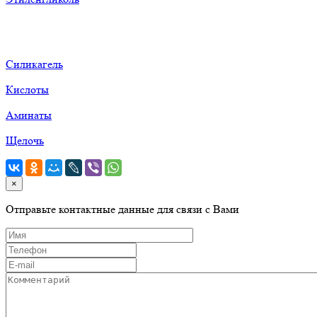
Силикагель
Кислоты
Аминаты
Щелочь
×
Отправьте контактные данные для связи с Вами