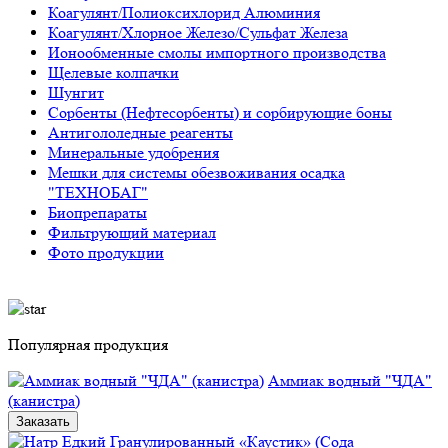
Коагулянт/Полиоксихлорид Алюминия
Коагулянт/Хлорное Железо/Сульфат Железа
Ионообменные смолы импортного производства
Щелевые колпачки
Шунгит
Сорбенты (Нефтесорбенты) и сорбирующие боны
Антигололедные реагенты
Минеральные удобрения
Мешки для системы обезвоживания осадка
"ТЕХНОБАГ"
Биопрепараты
Фильтрующий материал
Фото продукции
Популярная продукция
Аммиак водный "ЧДА"
(канистра)
Заказать