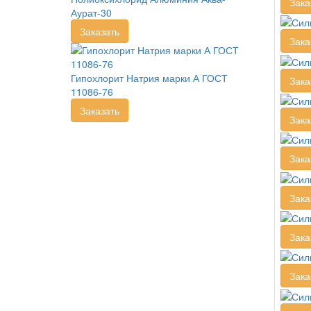
Зака
Аурат-30
Заказать
Зака
Гипохлорит Натрия марки А ГОСТ
Зака
11086-76
Заказать
Зака
Зака
Зака
Зака
Зака