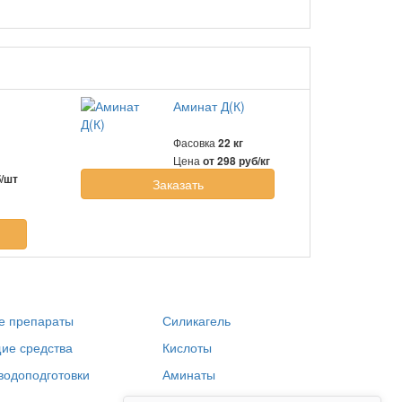
Аминат Д(К)
Фасовка
22 кг
Цена
от 298 руб/кг
б/шт
Заказать
е препараты
Силикагель
ие средства
Кислоты
водоподготовки
Аминаты
Щелочь