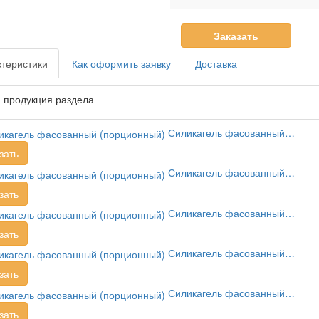
Заказать
теристики
Как оформить заявку
Доставка
 продукция раздела
Силикагель фасованный…
зать
Силикагель фасованный…
зать
Силикагель фасованный…
зать
Силикагель фасованный…
зать
Силикагель фасованный…
зать