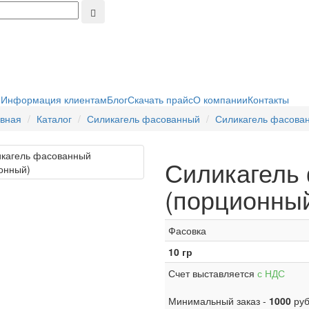
я
Информация клиентам
Блог
Скачать прайс
О компании
Контакты
вная
Каталог
Силикагель фасованный
Силикагель фасова
Силикагель
(порционны
Фасовка
10 гр
Счет выставляется
с НДС
Минимальный заказ -
1000
руб