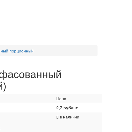
нный порционный
 фасованный
й)
Цена
2,7
руб/шт
в наличии
.