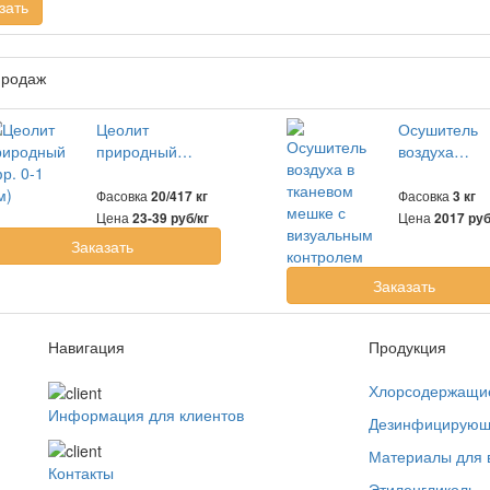
зать
продаж
Цеолит
Осушитель
природный…
воздуха…
Фасовка
Фасовка
20/417 кг
3 кг
Цена
Цена
23-39 руб/кг
2017 ру
Заказать
Заказать
Навигация
Продукция
Хлорсодержащи
Информация для клиентов
Дезинфицирующ
Материалы для 
Контакты
Этиленгликоль