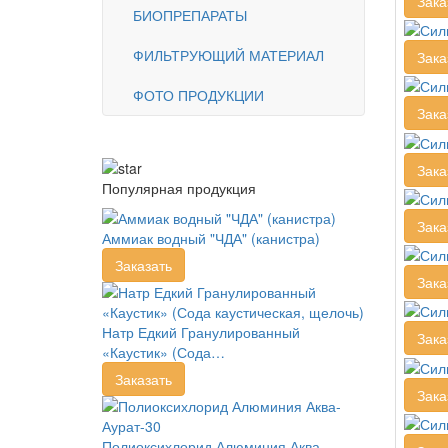
Зака
БИОПРЕПАРАТЫ
ФИЛЬТРУЮЩИЙ МАТЕРИАЛ
Зака
ФОТО ПРОДУКЦИИ
Зака
Зака
Популярная продукция
Зака
Аммиак водный "ЧДА" (канистра)
Заказать
Зака
Натр Едкий Гранулированный
Зака
«Каустик» (Сода…
Заказать
Зака
Полиоксихлорид Алюминия Аква-