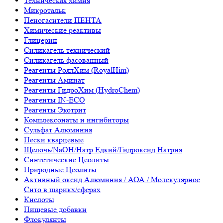
Техническая химия
Микротальк
Пеногасители ПЕНТА
Химические реактивы
Глицерин
Силикагель технический
Силикагель фасованный
Реагенты РоялХим (RoyalHim)
Реагенты Аминат
Реагенты ГидроХим (HydroChem)
Реагенты IN-ECO
Реагенты Экотрит
Комплексонаты и ингибиторы
Сульфат Алюминия
Пески кварцевые
Щелочь/NaOH/Натр Едкий/Гидроксид Натрия
Синтетические Цеолиты
Природные Цеолиты
Активный оксид Алюминия / АОА / Молекулярное
Сито в шарикх/сферах
Кислоты
Пищевые добавки
Флокулянты