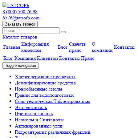
8 (800) 500 76 98
6576@tatsorb.com
Заказать звонок
Каталог товаров
Информация
Скачать
О
Главная
Блог
Контакты
клиентам
прайс
компании
Блог
Компания
Клиентам
Контакты
Прайс
Toggle navigation
Хлорсодержащие препараты
Дезинфицирующие средства
Ионообменные смолы
Гравий для водоподготовки
Соль техническая/Таблетированная
Этиленгликоль
Пропиленгликоль
Неонолы и Синтанолы
Активированные угли
Гидроантрацит различных фракций