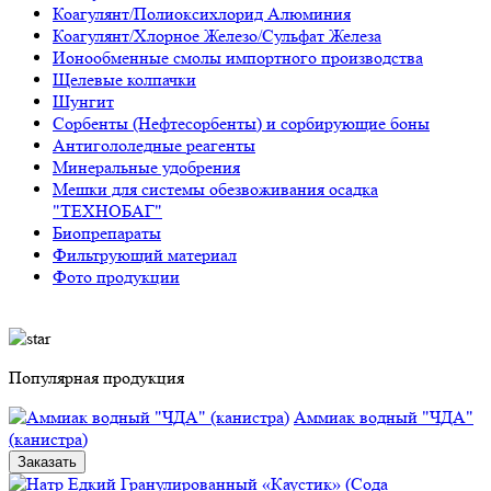
Коагулянт/Полиоксихлорид Алюминия
Коагулянт/Хлорное Железо/Сульфат Железа
Ионообменные смолы импортного производства
Щелевые колпачки
Шунгит
Сорбенты (Нефтесорбенты) и сорбирующие боны
Антигололедные реагенты
Минеральные удобрения
Мешки для системы обезвоживания осадка
"ТЕХНОБАГ"
Биопрепараты
Фильтрующий материал
Фото продукции
Популярная продукция
Аммиак водный "ЧДА"
(канистра)
Заказать