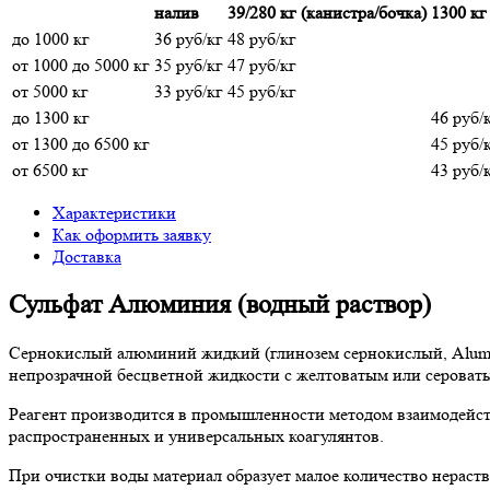
налив
39/280 кг (канистра/бочка)
1300 кг
до 1000 кг
36 руб/кг
48 руб/кг
от 1000 до 5000 кг
35 руб/кг
47 руб/кг
от 5000 кг
33 руб/кг
45 руб/кг
до 1300 кг
46 руб/
от 1300 до 6500 кг
45 руб/
от 6500 кг
43 руб/
Характеристики
Как оформить заявку
Доставка
Сульфат Алюминия (водный раствор)
Сернокислый алюминий жидкий (глинозем сернокислый, Alumini
непрозрачной бесцветной жидкости с желтоватым или сероват
Реагент производится в промышленности методом взаимодейст
распространенных и универсальных коагулянтов.
При очистки воды материал образует малое количество нераств