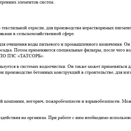
тренних элементов систем.
 текстильной отрасли, для производства нерастворимых пигмент
ками в сельскохозяйственной сфере.
 для очищения воды питьевого и промышленного назначения. Он 
 осадка. Потом применяются специальные фильтры, после чего в
 НПО ПЗС «ТАТСОРБ».
ользуется в системах водоочистки. Он также может применяться 
ри производстве бетонных конструкций в строительстве, для из
й компании, негорюч, пожаробезопасен и взрывобезопасен. Мож
воздействия на организм. При работе с ним необходимо использ