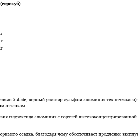
 (еврокуб)
кг
кг
кг
um Sulfate, водный раствор сульфата алюминия технического) 
ым оттенком.
вия гидроксида алюминия с горячей высококонцентрированной с
оримого осадка, благодаря чему обеспечивает продление эксплу