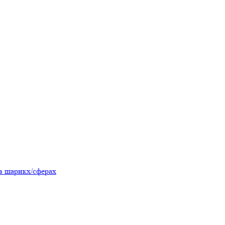
в шарикх/сферах