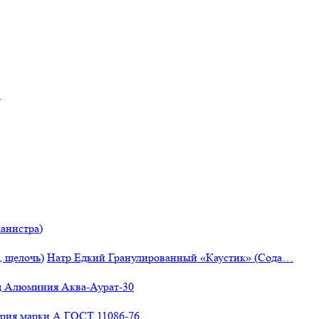
"
анистра)
Натр Едкий Гранулированный «Каустик» (Сода…
 Алюминия Аква-Аурат-30
рия марки А ГОСТ 11086-76