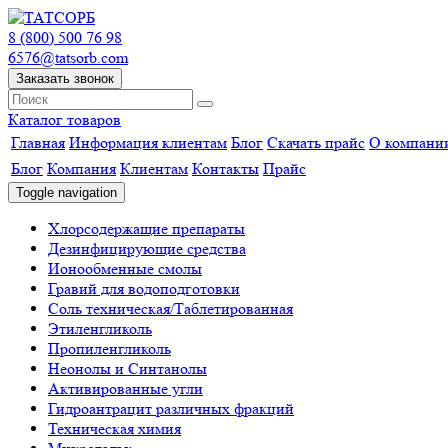
8 (800) 500 76 98
6576@tatsorb.com
Заказать звонок
Каталог товаров
Главная
Информация клиентам
Блог
Скачать прайс
О компани
Блог
Компания
Клиентам
Контакты
Прайс
Toggle navigation
Хлорсодержащие препараты
Дезинфицирующие средства
Ионообменные смолы
Гравий для водоподготовки
Соль техническая/Таблетированная
Этиленгликоль
Пропиленгликоль
Неонолы и Синтанолы
Активированные угли
Гидроантрацит различных фракций
Техническая химия