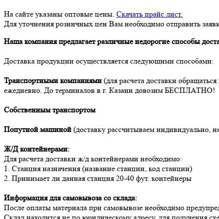
На сайте указаны оптовые цены.
Скачать прайс лист.
Для уточнения розничных цен Вам необходимо отправить заявк
Наша компания предлагает различные недорогие способы дост
Доставка продукции осуществляется следующими способами:
Транспортными компаниями
(для расчета доставки обращаться
ежедневно. До терминалов в г. Казани довозим БЕСПЛАТНО!
Собственным транспортом
Попутной машиной
(доставку рассчитываем индивидуально, н
Ж/Д контейнерами:
Для расчета доставки ж/д контейнерами необходимо:
1. Станция назначения (название станции, код станции)
2. Принимает ли данная станция 20-40 фут. контейнеры
Информация для самовывоза со склада:
После оплаты материала при самовывозе необходимо предупредит
Склад находится не по юридическому адресу, для получения с