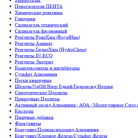
Микротальк
Пеногасители ПЕНТА
Химические реактивы
Глицерин
Силикагель технический
Силикагель фасованный
Реагенты РоялХим (RoyalHim)
Реагенты Аминат
Реагенты ГидроХим (HydroChem)
Реагенты IN-ECO
Реагенты Экотрит
Комплексонаты и ингибиторы
Сульфат Алюминия
Пески кварцевые
Щелочь/NaOH/Натр Едкий/Гидроксид Натрия
Синтетические Цеолиты
Природные Цеолиты
Активный оксид Алюминия / АОА / Молекулярное Сито 
Кислоты
Пищевые добавки
Флокулянты
Коагулянт/Полиоксихлорид Алюминия
Коагулянт/Хлорное Железо/Сульфат Железа