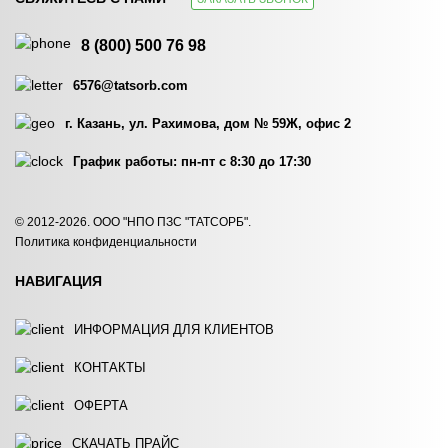
МЕШОК ДЛЯ
МЕШОК ДЛЯ
ОБЕЗВОЖИВАНИЯ…
ОБЕЗВОЖИВАНИЯ…
8 (800) 500 76 98
ЗАКАЗАТЬ
ЗАКАЗАТЬ
6576@tatsorb.com
г. Казань, ул. Рахимова, дом № 59Ж, офис 2
График работы: пн-пт с 8:30 до 17:30
МЕШОК ДЛЯ
МЕШОК ДЛЯ
© 2012-2026. ООО "НПО ПЗС "ТАТСОРБ".
ОБЕЗВОЖИВАНИЯ…
ОБЕЗВОЖИВАНИЯ…
Политика конфиденциальности
ЗАКАЗАТЬ
ЗАКАЗАТЬ
НАВИГАЦИЯ
ИНФОРМАЦИЯ ДЛЯ КЛИЕНТОВ
КОНТАКТЫ
ОФЕРТА
МЕШОК ДЛЯ
МЕШОК ДЛЯ
ОБЕЗВОЖИВАНИЯ…
ОБЕЗВОЖИВАНИЯ…
СКАЧАТЬ ПРАЙС