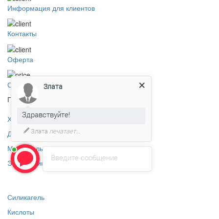
Информация для клиентов
Контакты
Оферта
Скачать прайс
Злата
Продукция
Здравствуйте!
Хлорсодержащие препараты
Злата
печатает...
Дезинфицирующие средства
Материалы для водоподготовки
Введите сообщение
Этиленгликоль
Силикагель
Кислоты