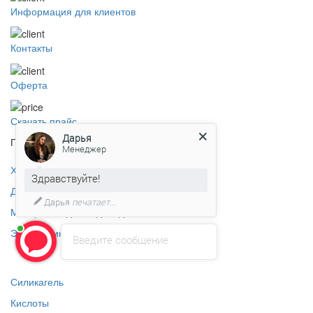
Информация для клиентов
Контакты
Оферта
Скачать прайс
Дарья
Продукция
Менеджер
Хлорсодержащие препараты
Здравствуйте!
Дезинфицирующие средства
Дарья
печатает...
Материалы для водоподготовки
Этиленгликоль
Введите сообщение
Силикагель
Кислоты