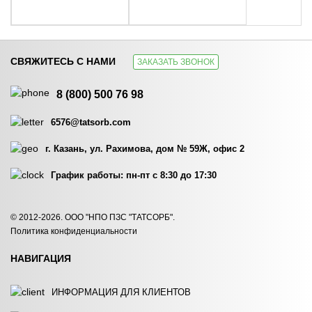
СВЯЖИТЕСЬ С НАМИ
ЗАКАЗАТЬ ЗВОНОК
АММОНИЙ ФТОРИСТЫЙ…
БИСУЛЬФИТ НАТРИЯ…
8 (800) 500 76 98
ЗАКАЗАТЬ
ЗАКАЗАТЬ
6576@tatsorb.com
г. Казань, ул. Рахимова, дом № 59Ж, офис 2
График работы: пн-пт с 8:30 до 17:30
ГРАФИТ ГЛ-1, ПРИРОДНЫЙ
ГРАФИТ ГЛ-1,
© 2012-2026. ООО "НПО ПЗС "ТАТСОРБ".
ИСКУССТВЕННЫЙ
Политика конфиденциальности
ЗАКАЗАТЬ
ЗАКАЗАТЬ
НАВИГАЦИЯ
ИНФОРМАЦИЯ ДЛЯ КЛИЕНТОВ