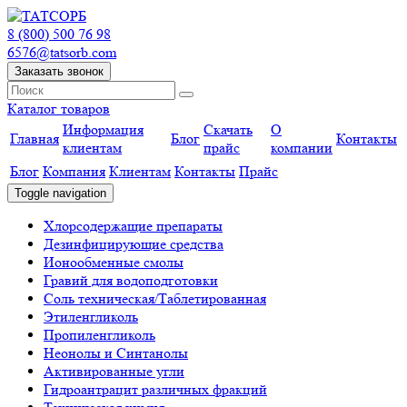
8 (800) 500 76 98
6576@tatsorb.com
Заказать звонок
Каталог товаров
Информация
Скачать
О
Главная
Блог
Контакты
клиентам
прайс
компании
Блог
Компания
Клиентам
Контакты
Прайс
Toggle navigation
Хлорсодержащие препараты
Дезинфицирующие средства
Ионообменные смолы
Гравий для водоподготовки
Соль техническая/Таблетированная
Этиленгликоль
Пропиленгликоль
Неонолы и Синтанолы
Активированные угли
Гидроантрацит различных фракций