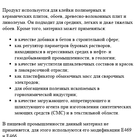
Продукт используется для клейки полимерных и
керамических плиток, обоев, древесно-волоконных плит и
линолеума. Он подходит для средних, легких и даже тяжелых
обоев. Кроме того, материал может применяться:
в качестве добавки в бетон в строительной сфере;
как регулятор параметров буровых растворов,
находящихся в агрессивных средах в нефте- и
газодобывающей промышленности, в геологии;
в качестве загустителя шпаклевочных составов и красок
в лакокрасочной отрасли;
как пластификатор обмазочных масс для сварочных
электродов;
для обогащения полезных ископаемых в
горнохимической индустрии;
в качестве загружающего, аппретирующего и
шлихтующего агента при изготовлении синтетических
моющих средств (СМС) и в текстильной области.
В пищевой промышленности данный материал не
применяется, для этого используются его модификации E469
и E466.