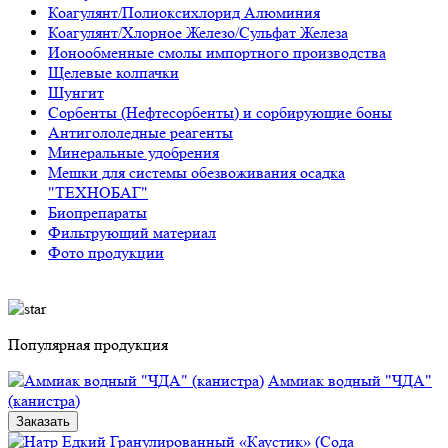
Коагулянт/Полиоксихлорид Алюминия
Коагулянт/Хлорное Железо/Сульфат Железа
Ионообменные смолы импортного производства
Щелевые колпачки
Шунгит
Сорбенты (Нефтесорбенты) и сорбирующие боны
Антигололедные реагенты
Минеральные удобрения
Мешки для системы обезвоживания осадка
"ТЕХНОБАГ"
Биопрепараты
Фильтрующий материал
Фото продукции
Популярная продукция
Аммиак водный "ЧДА"
(канистра)
Заказать