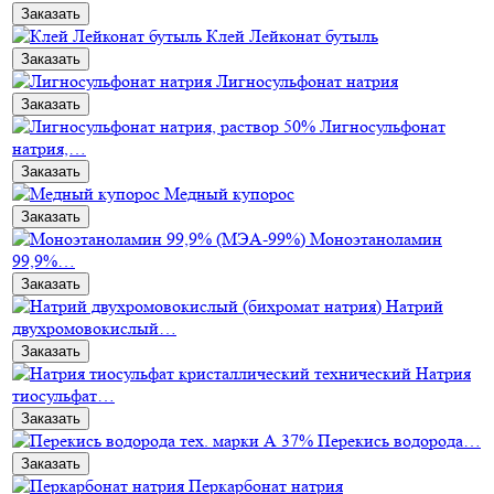
Заказать
Клей Лейконат бутыль
Заказать
Лигносульфонат натрия
Заказать
Лигносульфонат
натрия,…
Заказать
Медный купорос
Заказать
Моноэтаноламин
99,9%…
Заказать
Натрий
двухромовокислый…
Заказать
Натрия
тиосульфат…
Заказать
Перекись водорода…
Заказать
Перкарбонат натрия