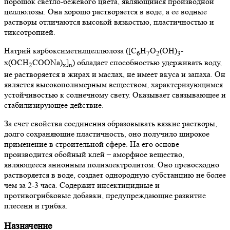
порошок светло-бежевого цвета, являющийся производной
целлюлозы. Она хорошо растворяется в воде, а ее водные
растворы отличаются высокой вязкостью, пластичностью и
тиксотропией.
Натрий карбоксиметилцеллюлоза ([С
Н
О
(ОН)
-
6
7
2
3
x(OCH
COONa)
]
) обладает способностью удерживать воду,
2
x
n
не растворяется в жирах и маслах, не имеет вкуса и запаха. Он
является высокополимерным веществом, характеризующимся
устойчивостью к солнечному свету. Оказывает связывающее и
стабилизирующее действие.
За счет свойства соединения образовывать вязкие растворы,
долго сохраняющие пластичность, оно получило широкое
применение в строительной сфере. На его основе
производится обойный клей – аморфное вещество,
являющееся анионным полиэлектролитом. Оно превосходно
растворяется в воде, создает однородную субстанцию не более
чем за 2-3 часа. Содержит инсектицидные и
противогрибковые добавки, предупреждающие развитие
плесени и грибка.
Назначение