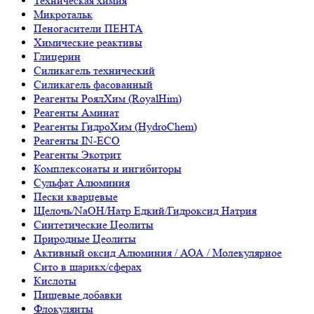
Техническая химия
Микротальк
Пеногасители ПЕНТА
Химические реактивы
Глицерин
Силикагель технический
Силикагель фасованный
Реагенты РоялХим (RoyalHim)
Реагенты Аминат
Реагенты ГидроХим (HydroChem)
Реагенты IN-ECO
Реагенты Экотрит
Комплексонаты и ингибиторы
Сульфат Алюминия
Пески кварцевые
Щелочь/NaOH/Натр Едкий/Гидроксид Натрия
Синтетические Цеолиты
Природные Цеолиты
Активный оксид Алюминия / АОА / Молекулярное
Сито в шарикх/сферах
Кислоты
Пищевые добавки
Флокулянты