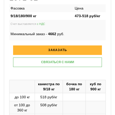
Фасовка
Цена
9/18/180/900 кг
473-518
руб/кг
Счет выставляется
с НДС
Минимальный заказ -
4662
руб.
ЗАКАЗАТЬ
СВЯЗАТЬСЯ С НАМИ
канистра по
бочка по
куб по
9/18 кг
180 кг
900 кг
до 100 кг
518 руб/кг
от 100 до
508 руб/кг
360 кг