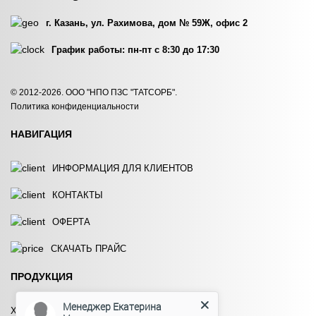
г. Казань, ул. Рахимова, дом № 59Ж, офис 2
График работы: пн-пт с 8:30 до 17:30
ГРАФИТ ГЛ-1, ПРИРОДНЫЙ
ГРАФИТ ГЛ-1,
© 2012-2026. ООО "НПО ПЗС "ТАТСОРБ".
ИСКУССТВЕННЫЙ
Политика конфиденциальности
ЗАКАЗАТЬ
ЗАКАЗАТЬ
НАВИГАЦИЯ
ИНФОРМАЦИЯ ДЛЯ КЛИЕНТОВ
КОНТАКТЫ
ОФЕРТА
ЖИДКОЕ СТЕКЛО
ИЗВЕСТЬ ГАШЁНАЯ
(ПУШОНКА)
СКАЧАТЬ ПРАЙС
ЗАКАЗАТЬ
ЗАКАЗАТЬ
ПРОДУКЦИЯ
Менеджер Екатерина
ХЛОРСОДЕРЖАЩИЕ ПРЕПАРАТЫ